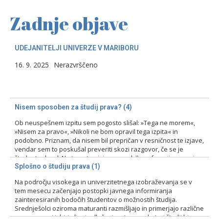
Zadnje objave
UDEJANITELJI UNIVERZE V MARIBORU
16. 9. 2025
Nerazvrščeno
Nisem sposoben za študij prava? (4)
Ob neuspešnem izpitu sem pogosto slišal: »Tega ne morem«,
»Nisem za pravo«, »Nikoli ne bom opravil tega izpita« in
podobno. Priznam, da nisem bil prepričan v resničnost te izjave,
vendar sem to poskušal preveriti skozi razgovor, če se je
študent odzval. Na tovrstne izjave smo bili profesorji pozorni
zlasti pri prvih izpitih, kajti ni bila…
Splošno o študiju prava (1)
Na področju visokega in univerzitetnega izobraževanja se v
15. 2. 2024
Nerazvrščeno
tem mesecu začenjajo postopki javnega informiranja
zainteresiranih bodočih študentov o možnostih študija.
Srednješolci oziroma maturanti razmišljajo in primerjajo različne
programe pri izbiri ali pri odločanju o tem, na kateri študij bi se