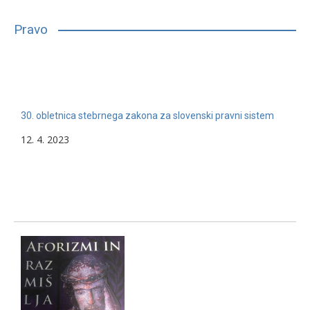
bilo, glede na njihove sposobnosti, interese in druge lastnosti,
primerno vpisati in nadaljevati študij. Mnogim…
Pravo
13. 2. 2024
Nerazvrščeno
30. obletnica stebrnega zakona za slovenski pravni sistem
12. 4. 2023