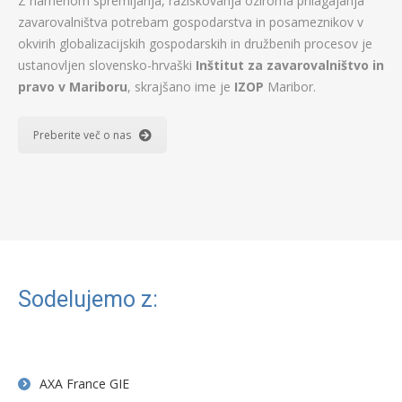
Z namenom spremljanja, raziskovanja oziroma prilagajanja
zavarovalništva potrebam gospodarstva in posameznikov v
okvirih globalizacijskih gospodarskih in družbenih procesov je
ustanovljen slovensko-hrvaški
Inštitut za zavarovalništvo in
pravo v Mariboru
, skrajšano ime je
IZOP
Maribor.
Preberite več o nas
Sodelujemo z:
AXA France GIE