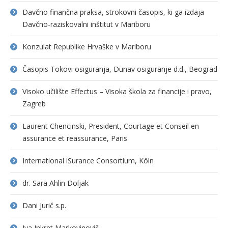
Davčno finančna praksa, strokovni časopis, ki ga izdaja
Davčno-raziskovalni inštitut v Mariboru
Konzulat Republike Hrvaške v Mariboru
Časopis Tokovi osiguranja, Dunav osiguranje d.d., Beograd
Visoko učilište Effectus – Visoka škola za financije i pravo,
Zagreb
Laurent Chencinski, President, Courtage et Conseil en
assurance et reassurance, Paris
International iSurance Consortium, Köln
dr. Sara Ahlin Doljak
Dani Jurič s.p.
Iva Inkret Markovinovič