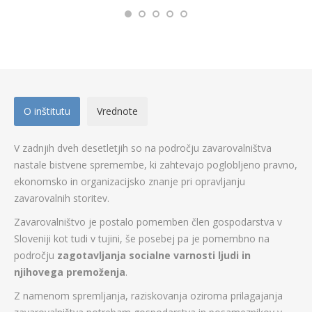
O inštitutu
Vrednote
V zadnjih dveh desetletjih so na področju zavarovalništva
nastale bistvene spremembe, ki zahtevajo poglobljeno pravno,
ekonomsko in organizacijsko znanje pri opravljanju
zavarovalnih storitev.
Zavarovalništvo je postalo pomemben člen gospodarstva v
Sloveniji kot tudi v tujini, še posebej pa je pomembno na
področju
zagotavljanja socialne varnosti ljudi in
njihovega premoženja
.
Z namenom spremljanja, raziskovanja oziroma prilagajanja