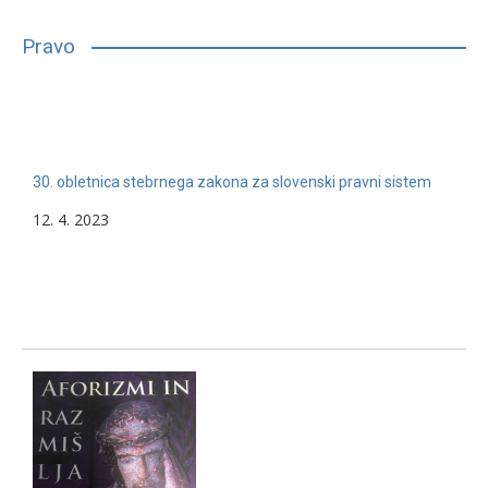
bilo, glede na njihove sposobnosti, interese in druge lastnosti,
primerno vpisati in nadaljevati študij. Mnogim…
Pravo
13. 2. 2024
Nerazvrščeno
30. obletnica stebrnega zakona za slovenski pravni sistem
12. 4. 2023