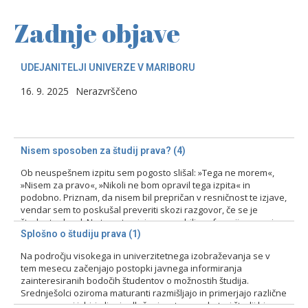
Zadnje objave
UDEJANITELJI UNIVERZE V MARIBORU
16. 9. 2025
Nerazvrščeno
Nisem sposoben za študij prava? (4)
Ob neuspešnem izpitu sem pogosto slišal: »Tega ne morem«,
»Nisem za pravo«, »Nikoli ne bom opravil tega izpita« in
podobno. Priznam, da nisem bil prepričan v resničnost te izjave,
vendar sem to poskušal preveriti skozi razgovor, če se je
študent odzval. Na tovrstne izjave smo bili profesorji pozorni
zlasti pri prvih izpitih, kajti ni bila…
Splošno o študiju prava (1)
Na področju visokega in univerzitetnega izobraževanja se v
15. 2. 2024
Nerazvrščeno
tem mesecu začenjajo postopki javnega informiranja
zainteresiranih bodočih študentov o možnostih študija.
Srednješolci oziroma maturanti razmišljajo in primerjajo različne
programe pri izbiri ali pri odločanju o tem, na kateri študij bi se