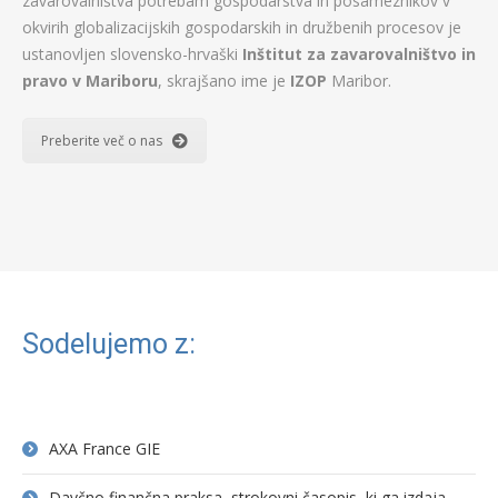
zavarovalništva potrebam gospodarstva in posameznikov v
okvirih globalizacijskih gospodarskih in družbenih procesov je
ustanovljen slovensko-hrvaški
Inštitut za zavarovalništvo in
pravo v Mariboru
, skrajšano ime je
IZOP
Maribor.
Preberite več o nas
Sodelujemo z:
AXA France GIE
Davčno finančna praksa, strokovni časopis, ki ga izdaja