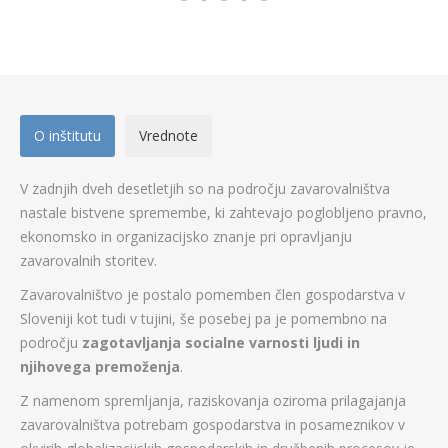
O inštitutu
Vrednote
V zadnjih dveh desetletjih so na področju zavarovalništva
nastale bistvene spremembe, ki zahtevajo poglobljeno pravno,
ekonomsko in organizacijsko znanje pri opravljanju
zavarovalnih storitev.
Zavarovalništvo je postalo pomemben člen gospodarstva v
Sloveniji kot tudi v tujini, še posebej pa je pomembno na
področju
zagotavljanja socialne varnosti ljudi in
njihovega premoženja
.
Z namenom spremljanja, raziskovanja oziroma prilagajanja
zavarovalništva potrebam gospodarstva in posameznikov v