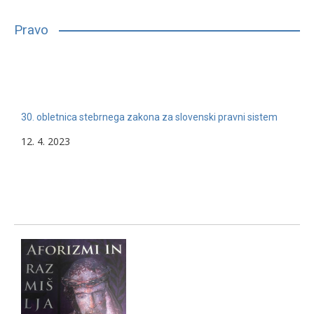
bilo, glede na njihove sposobnosti, interese in druge lastnosti,
primerno vpisati in nadaljevati študij. Mnogim…
Pravo
13. 2. 2024
Nerazvrščeno
30. obletnica stebrnega zakona za slovenski pravni sistem
12. 4. 2023