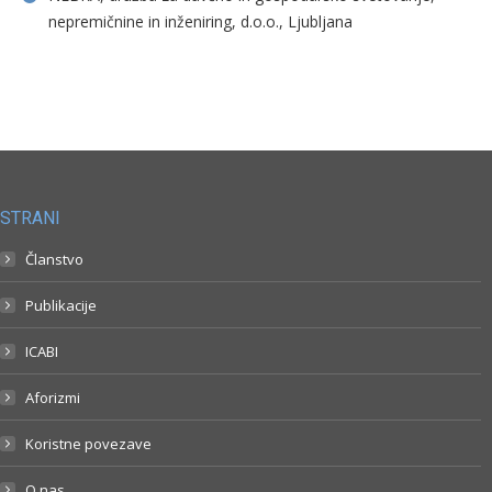
nepremičnine in inženiring, d.o.o., Ljubljana
STRANI
Članstvo
Publikacije
ICABI
Aforizmi
Koristne povezave
O nas