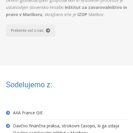
okvirih globalizacijskih gospodarskih in družbenih procesov je
ustanovljen slovensko-hrvaški
Inštitut za zavarovalništvo in
pravo v Mariboru
, skrajšano ime je
IZOP
Maribor.
Preberite več o nas
Sodelujemo z:
AXA France GIE
Davčno finančna praksa, strokovni časopis, ki ga izdaja
Davčno-raziskovalni inštitut v Mariboru