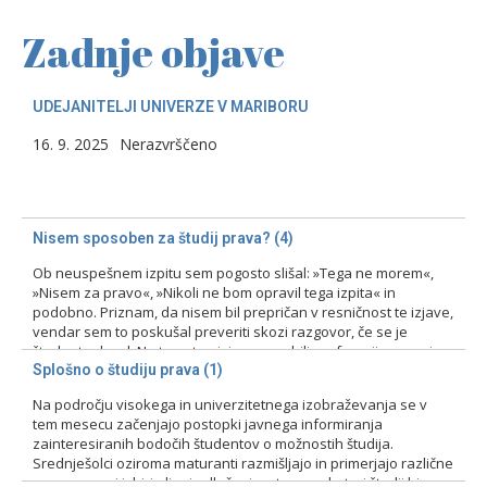
Zadnje objave
UDEJANITELJI UNIVERZE V MARIBORU
16. 9. 2025
Nerazvrščeno
Nisem sposoben za študij prava? (4)
Ob neuspešnem izpitu sem pogosto slišal: »Tega ne morem«,
»Nisem za pravo«, »Nikoli ne bom opravil tega izpita« in
podobno. Priznam, da nisem bil prepričan v resničnost te izjave,
vendar sem to poskušal preveriti skozi razgovor, če se je
študent odzval. Na tovrstne izjave smo bili profesorji pozorni
zlasti pri prvih izpitih, kajti ni bila…
Splošno o študiju prava (1)
Na področju visokega in univerzitetnega izobraževanja se v
15. 2. 2024
Nerazvrščeno
tem mesecu začenjajo postopki javnega informiranja
zainteresiranih bodočih študentov o možnostih študija.
Srednješolci oziroma maturanti razmišljajo in primerjajo različne
programe pri izbiri ali pri odločanju o tem, na kateri študij bi se