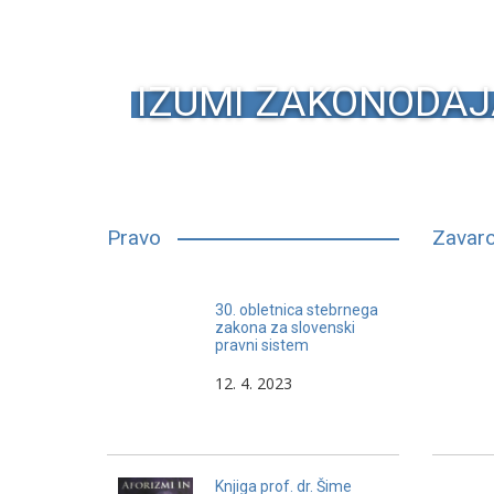
IZUMI ZAKONODAJ
Pravo
Zavaro
Člani določenih političnih strank
30. obletnica stebrnega
ali pripadniki določene ideologije,
zakona za slovenski
pravni sistem
so sposobni komunicirati tudi na
poklicni ravni samo z enako
12. 4. 2023
mislečimi, ali pa imajo
monologe, ki ne spoštujejo in ne
vključujejo poslušanja.
Knjiga prof. dr. Šime