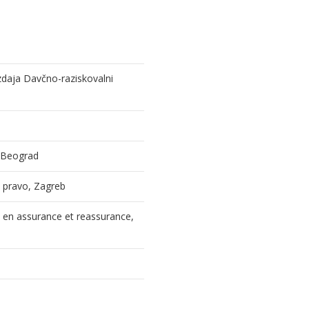
izdaja Davčno-raziskovalni
, Beograd
 i pravo, Zagreb
l en assurance et reassurance,