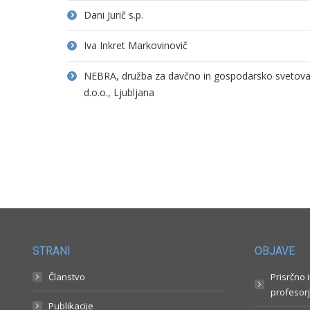
Dani Jurič s.p.
Iva Inkret Markovinovič
NEBRA, družba za davčno in gospodarsko svetovanj
d.o.o., Ljubljana
STRANI
OBJAVE
Članstvo
Prisrčno 
profesorj
Publikacije