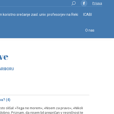
Search:
Prijava
Facebook
page
in koristno srečanje zasl. univ. profesorjev na Reki
ICABI
opens
in
O nas
new
window
ve
ARIBORU
a? (4)
o slišal: »Tega ne morem«, »Nisem za pravo«, »Nikoli
odobno. Priznam, da nisem bil prepričan v resničnost te