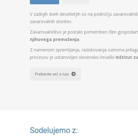
V zadnjih dveh desetletjih so na področju zavarovalni
zavarovalnih storitev.
Zavarovalništvo je postalo pomemben člen gospodarstv
njihovega premoženja
.
Z namenom spremljanja, raziskovanja oziroma prilagaj
procesov je ustanovljen slovensko-hrvaški
Inštitut z
Preberite več o nas
Sodelujemo z: