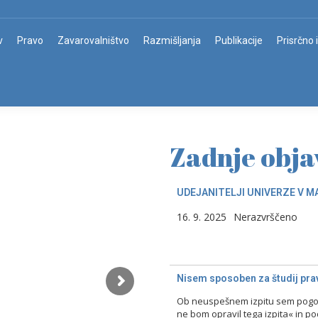
v
Pravo
Zavarovalništvo
Razmišljanja
Publikacije
Prisrčno 
Zadnje obja
UDEJANITELJI UNIVERZE V M
16. 9. 2025
Nerazvrščeno
Nisem sposoben za študij prav
Ob neuspešnem izpitu sem pogost
ne bom opravil tega izpita« in p