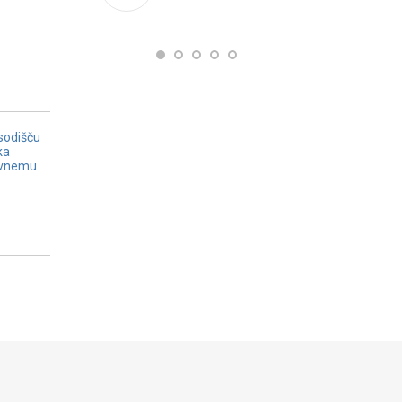
sodišču
ka
avnemu