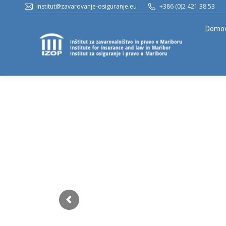
institut@zavarovanje-osiguranje.eu
+386 (0)2 421 38 53
Domo