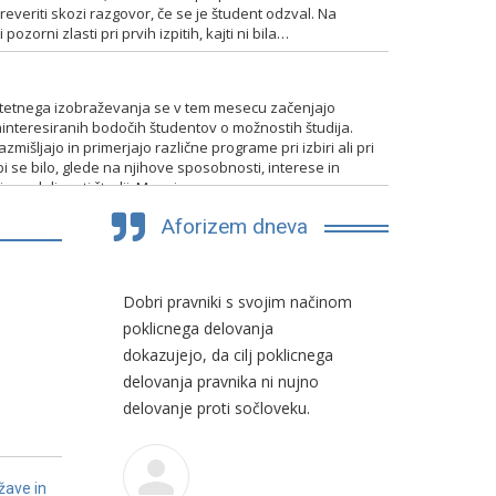
everiti skozi razgovor, če se je študent odzval. Na
pozorni zlasti pri prvih izpitih, kajti ni bila…
TENTIRANJA
itetnega izobraževanja se v tem mesecu začenjajo
interesiranih bodočih študentov o možnostih študija.
mišljajo in primerjajo različne programe pri izbiri ali pri
bi se bilo, glede na njihove sposobnosti, interese in
 in nadaljevati študij. Mnogim…
Aforizem dneva
 mnenje o
Dobri pravniki s svojim načinom
Pravnik po
ne zaradi
poklicnega delovanja
skuša vzbu
klicnega
dokazujejo, da cilj poklicnega
pozornost,
zanosti
delovanja pravnika ni nujno
ukvarjala s
delovanje proti sočloveku.
medčlovešk
žave in