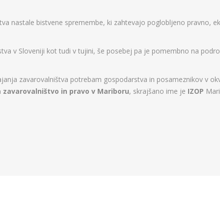
štva nastale bistvene spremembe, ki zahtevajo poglobljeno pravno, e
a v Sloveniji kot tudi v tujini, še posebej pa je pomembno na podr
anja zavarovalništva potrebam gospodarstva in posameznikov v okviri
a zavarovalništvo in pravo v Mariboru
, skrajšano ime je
IZOP
Mari