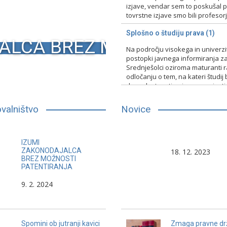
izjave, vendar sem to poskušal pr
tovrstne izjave smo bili profesorji 
15. 2. 2024
Nerazvrščeno
Splošno o študiju prava (1)
ALCA BREZ MOŽNOSTI PA
Na področju visokega in univerz
postopki javnega informiranja za
Srednješolci oziroma maturanti raz
odločanju o tem, na kateri študij 
druge lastnosti, primerno vpisati
13. 2. 2024
Nerazvrščeno
valništvo
Novice
Pravniki pri svojem poklicnem
Ljudje imajo negativno
IZUMI
delu pozabljajo, da tudi pravniki
pravu in pravnikih in to 
ZAKONODAJALCA
18. 12. 2023
BREZ MOŽNOSTI
delajo vedno dvakrat napake.
prava in pravniškega po
PATENTIRANJA
dela, temveč zaradi izli
9. 2. 2024
pravnikov in politikov.
Spomini ob jutranji kavici
Zmaga pravne dr