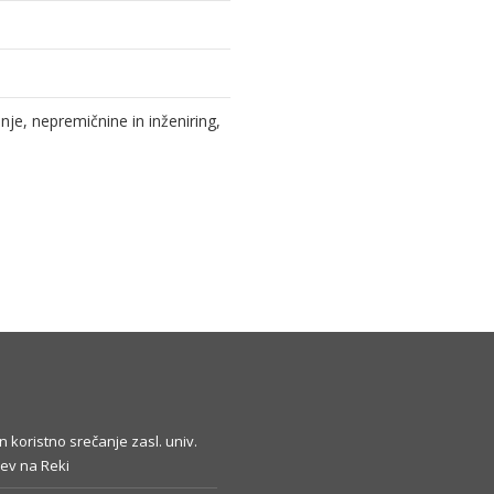
e, nepremičnine in inženiring,
in koristno srečanje zasl. univ.
ev na Reki