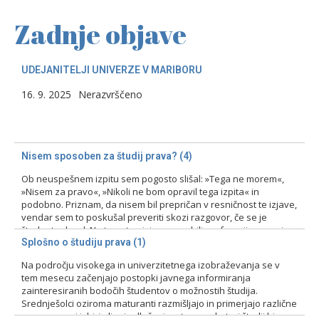
Zadnje objave
UDEJANITELJI UNIVERZE V MARIBORU
16. 9. 2025
Nerazvrščeno
Nisem sposoben za študij prava? (4)
Ob neuspešnem izpitu sem pogosto slišal: »Tega ne morem«,
»Nisem za pravo«, »Nikoli ne bom opravil tega izpita« in
podobno. Priznam, da nisem bil prepričan v resničnost te izjave,
vendar sem to poskušal preveriti skozi razgovor, če se je
študent odzval. Na tovrstne izjave smo bili profesorji pozorni
zlasti pri prvih izpitih, kajti ni bila…
Splošno o študiju prava (1)
Na področju visokega in univerzitetnega izobraževanja se v
15. 2. 2024
Nerazvrščeno
tem mesecu začenjajo postopki javnega informiranja
zainteresiranih bodočih študentov o možnostih študija.
Srednješolci oziroma maturanti razmišljajo in primerjajo različne
programe pri izbiri ali pri odločanju o tem, na kateri študij bi se