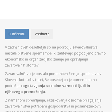
O inštitutu
Vrednote
V zadnjih dveh desetletjih so na področju zavarovalništva
nastale bistvene spremembe, ki zahtevajo poglobljeno pravno,
ekonomsko in organizacijsko znanje pri opravljanju
zavarovalnih storitev.
Zavarovalništvo je postalo pomemben člen gospodarstva v
Sloveniji kot tudi v tujini, še posebej pa je pomembno na
področju
zagotavljanja socialne varnosti ljudi in
njihovega premoženja
.
Z namenom spremljanja, raziskovanja oziroma prilagajanja
zavarovalništva potrebam gospodarstva in posameznikov v