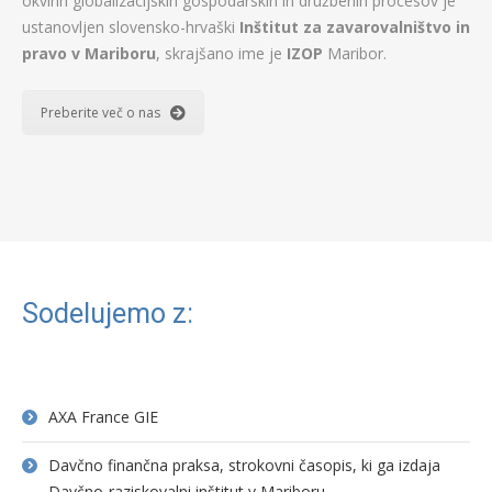
okvirih globalizacijskih gospodarskih in družbenih procesov je
ustanovljen slovensko-hrvaški
Inštitut za zavarovalništvo in
pravo v Mariboru
, skrajšano ime je
IZOP
Maribor.
Preberite več o nas
Sodelujemo z:
AXA France GIE
Davčno finančna praksa, strokovni časopis, ki ga izdaja
Davčno-raziskovalni inštitut v Mariboru