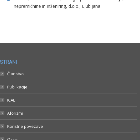
nepremičnine in inženiring, d.o.o., Ljubljana
STRANI
Članstvo
Publikacije
ICABI
Aforizmi
Koristne povezave
O nas