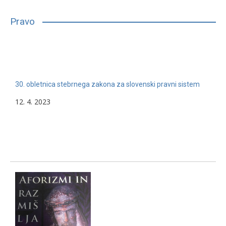
bilo, glede na njihove sposobnosti, interese in druge lastnosti,
primerno vpisati in nadaljevati študij. Mnogim…
Pravo
13. 2. 2024
Nerazvrščeno
30. obletnica stebrnega zakona za slovenski pravni sistem
12. 4. 2023