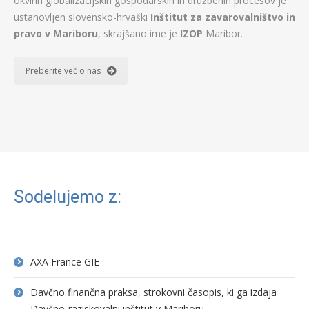
okvirih globalizacijskih gospodarskih in družbenih procesov je
ustanovljen slovensko-hrvaški
Inštitut za zavarovalništvo in
pravo v Mariboru
, skrajšano ime je
IZOP
Maribor.
Preberite več o nas
Sodelujemo z:
AXA France GIE
Davčno finančna praksa, strokovni časopis, ki ga izdaja
Davčno-raziskovalni inštitut v Mariboru