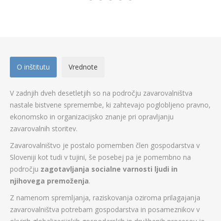
O inštitutu
Vrednote
V zadnjih dveh desetletjih so na področju zavarovalništva
nastale bistvene spremembe, ki zahtevajo poglobljeno pravno,
ekonomsko in organizacijsko znanje pri opravljanju
zavarovalnih storitev.
Zavarovalništvo je postalo pomemben člen gospodarstva v
Sloveniji kot tudi v tujini, še posebej pa je pomembno na
področju
zagotavljanja socialne varnosti ljudi in
njihovega premoženja
.
Z namenom spremljanja, raziskovanja oziroma prilagajanja
zavarovalništva potrebam gospodarstva in posameznikov v