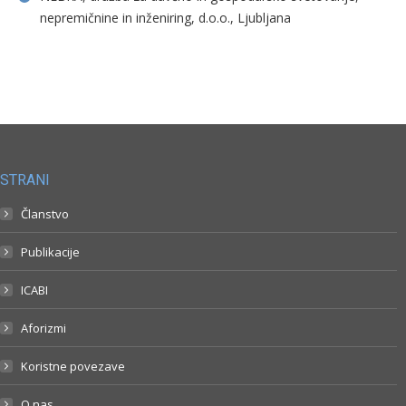
nepremičnine in inženiring, d.o.o., Ljubljana
STRANI
Članstvo
Publikacije
ICABI
Aforizmi
Koristne povezave
O nas