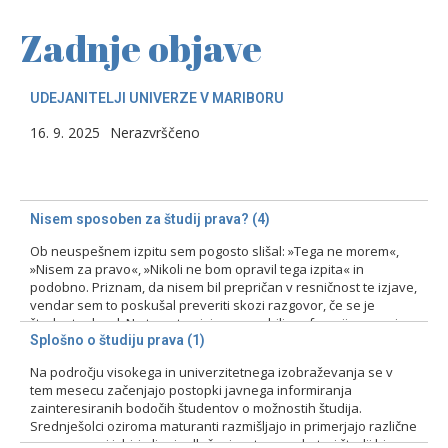
Zadnje objave
UDEJANITELJI UNIVERZE V MARIBORU
16. 9. 2025
Nerazvrščeno
Nisem sposoben za študij prava? (4)
Ob neuspešnem izpitu sem pogosto slišal: »Tega ne morem«,
»Nisem za pravo«, »Nikoli ne bom opravil tega izpita« in
podobno. Priznam, da nisem bil prepričan v resničnost te izjave,
vendar sem to poskušal preveriti skozi razgovor, če se je
študent odzval. Na tovrstne izjave smo bili profesorji pozorni
zlasti pri prvih izpitih, kajti ni bila…
Splošno o študiju prava (1)
Na področju visokega in univerzitetnega izobraževanja se v
15. 2. 2024
Nerazvrščeno
tem mesecu začenjajo postopki javnega informiranja
zainteresiranih bodočih študentov o možnostih študija.
Srednješolci oziroma maturanti razmišljajo in primerjajo različne
programe pri izbiri ali pri odločanju o tem, na kateri študij bi se