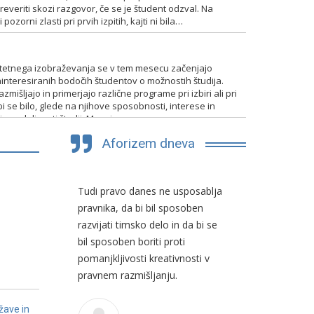
everiti skozi razgovor, če se je študent odzval. Na
pozorni zlasti pri prvih izpitih, kajti ni bila…
TENTIRANJA
itetnega izobraževanja se v tem mesecu začenjajo
interesiranih bodočih študentov o možnostih študija.
mišljajo in primerjajo različne programe pri izbiri ali pri
bi se bilo, glede na njihove sposobnosti, interese in
 in nadaljevati študij. Mnogim…
Aforizem dneva
a pojma,
Tudi pravo danes ne usposablja
Slovenski p
upaj.
pravnika, da bi bil sposoben
sposoben, 
razvijati timsko delo in da bi se
in ploden d
bil sposoben boriti proti
pravnimi si
o
pomanjkljivosti kreativnosti v
idej, ki so i
pravnem razmišljanju.
ne pa viri 
žave in