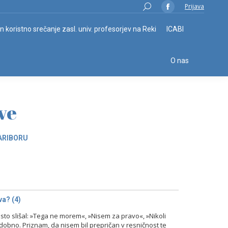
Search:
Prijava
Facebook
page
in koristno srečanje zasl. univ. profesorjev na Reki
ICABI
opens
in
O nas
new
window
ve
ARIBORU
a? (4)
o slišal: »Tega ne morem«, »Nisem za pravo«, »Nikoli
odobno. Priznam, da nisem bil prepričan v resničnost te