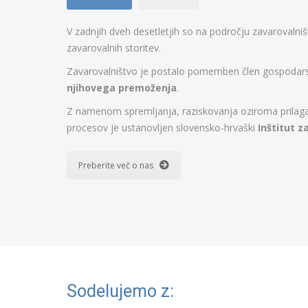
V zadnjih dveh desetletjih so na področju zavarovalni
zavarovalnih storitev.
Zavarovalništvo je postalo pomemben člen gospodarstv
njihovega premoženja
.
Z namenom spremljanja, raziskovanja oziroma prilagaj
procesov je ustanovljen slovensko-hrvaški
Inštitut z
Preberite več o nas
Sodelujemo z: