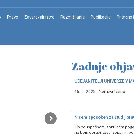
v
Pravo
Zavarovalništvo
Razmišljanja
Publikacije
Prisrčno 
Zadnje obja
UDEJANITELJI UNIVERZE V M
16. 9. 2025
Nerazvrščeno
Nisem sposoben za študij prav
Ob neuspešnem izpitu sem pogost
ne bom opravil tega izpita« in p