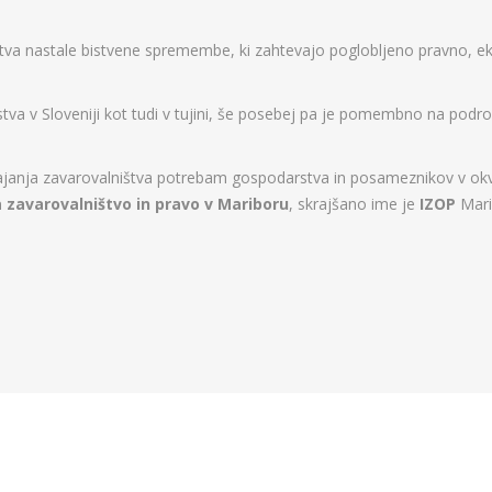
štva nastale bistvene spremembe, ki zahtevajo poglobljeno pravno, e
a v Sloveniji kot tudi v tujini, še posebej pa je pomembno na podr
anja zavarovalništva potrebam gospodarstva in posameznikov v okviri
a zavarovalništvo in pravo v Mariboru
, skrajšano ime je
IZOP
Mari