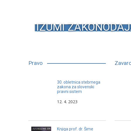
IZUMI ZAKONODAJ
Pravo
Zavaro
Nekateri pravniki, večina politikov
30. obletnica stebrnega
in manjši del zavarovalnih
zakona za slovenski
pravni sistem
zastopnikov, se po svojem
načinu poklicnega dela nevarno
12. 4. 2023
približujejo nosilcem kulture laži.
Knjiga prof. dr. Šime