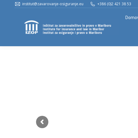
institut@zavarovanje-osiguranje.eu
+386 (0)2 421 38 53
Domo