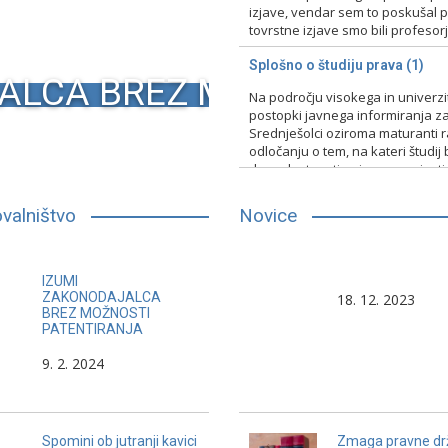
izjave, vendar sem to poskušal pr
tovrstne izjave smo bili profesorji 
15. 2. 2024
Nerazvrščeno
Splošno o študiju prava (1)
ALCA BREZ MOŽNOSTI PA
Na področju visokega in univerz
postopki javnega informiranja za
Srednješolci oziroma maturanti raz
odločanju o tem, na kateri študij 
druge lastnosti, primerno vpisati
13. 2. 2024
Nerazvrščeno
valništvo
Novice
Ljudje imajo negativno mnenje o
Pravo in interes sta dv
IZUMI
pravu in pravnikih in to ne zaradi
ki pogosto ne gresta sk
ZAKONODAJALCA
18. 12. 2023
BREZ MOŽNOSTI
prava in pravniškega poklicnega
PATENTIRANJA
dela, temveč zaradi izlizanosti
Frano Supil
9. 2. 2024
pravnikov in politikov.
Spomini ob jutranji kavici
Zmaga pravne dr