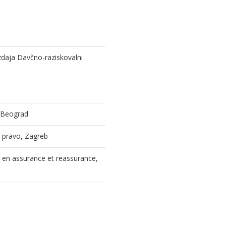
izdaja Davčno-raziskovalni
, Beograd
 i pravo, Zagreb
l en assurance et reassurance,