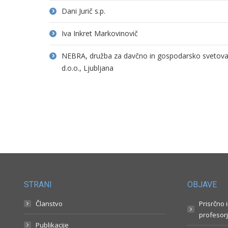
Dani Jurič s.p.
Iva Inkret Markovinovič
NEBRA, družba za davčno in gospodarsko svetovanj
d.o.o., Ljubljana
STRANI
OBJAVE
Članstvo
Prisrčno 
profesorj
Publikacije