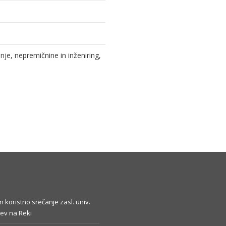
e, nepremičnine in inženiring,
in koristno srečanje zasl. univ.
ev na Reki