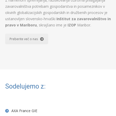
Z namenom spremljanja, raziskovanja oziroma prilagajanja
zavarovalništva potrebam gospodarstva in posameznikov v
okvirih globalizacijskih gospodarskih in družbenih procesov je
ustanovljen slovensko-hrvaški
Inštitut za zavarovalništvo in
pravo v Mariboru
, skrajšano ime je
IZOP
Maribor.
Preberite več o nas
Sodelujemo z:
AXA France GIE