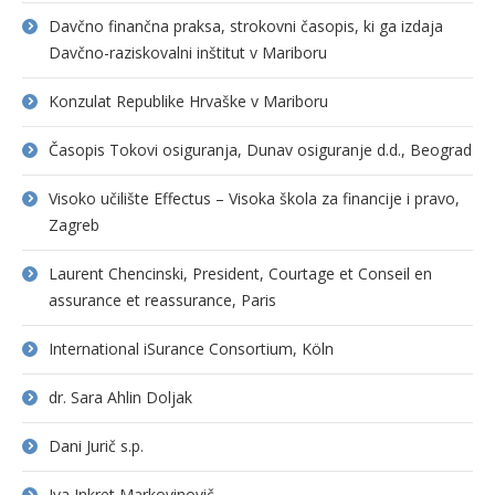
Davčno finančna praksa, strokovni časopis, ki ga izdaja
Davčno-raziskovalni inštitut v Mariboru
Konzulat Republike Hrvaške v Mariboru
Časopis Tokovi osiguranja, Dunav osiguranje d.d., Beograd
Visoko učilište Effectus – Visoka škola za financije i pravo,
Zagreb
Laurent Chencinski, President, Courtage et Conseil en
assurance et reassurance, Paris
International iSurance Consortium, Köln
dr. Sara Ahlin Doljak
Dani Jurič s.p.
Iva Inkret Markovinovič