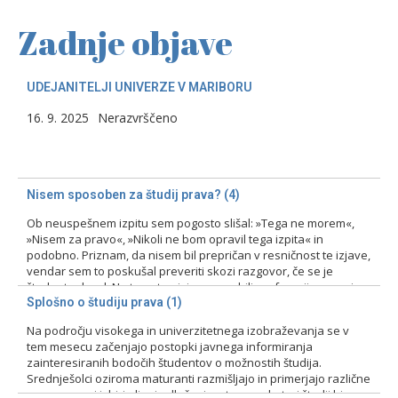
Zadnje objave
UDEJANITELJI UNIVERZE V MARIBORU
16. 9. 2025
Nerazvrščeno
Nisem sposoben za študij prava? (4)
Ob neuspešnem izpitu sem pogosto slišal: »Tega ne morem«,
»Nisem za pravo«, »Nikoli ne bom opravil tega izpita« in
podobno. Priznam, da nisem bil prepričan v resničnost te izjave,
vendar sem to poskušal preveriti skozi razgovor, če se je
študent odzval. Na tovrstne izjave smo bili profesorji pozorni
zlasti pri prvih izpitih, kajti ni bila…
Splošno o študiju prava (1)
Na področju visokega in univerzitetnega izobraževanja se v
15. 2. 2024
Nerazvrščeno
tem mesecu začenjajo postopki javnega informiranja
zainteresiranih bodočih študentov o možnostih študija.
Srednješolci oziroma maturanti razmišljajo in primerjajo različne
programe pri izbiri ali pri odločanju o tem, na kateri študij bi se