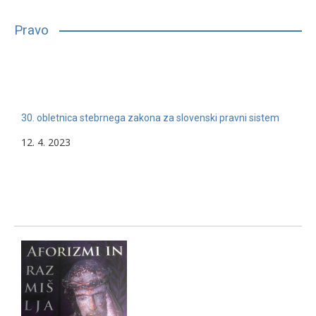
bilo, glede na njihove sposobnosti, interese in druge lastnosti,
primerno vpisati in nadaljevati študij. Mnogim…
Pravo
13. 2. 2024
Nerazvrščeno
30. obletnica stebrnega zakona za slovenski pravni sistem
12. 4. 2023