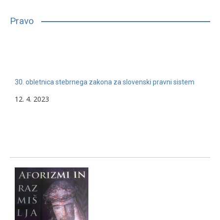
bilo, glede na njihove sposobnosti, interese in druge lastnosti,
primerno vpisati in nadaljevati študij. Mnogim…
Pravo
13. 2. 2024
Nerazvrščeno
30. obletnica stebrnega zakona za slovenski pravni sistem
12. 4. 2023