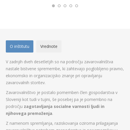
O inštitutu
Vrednote
V zadnjih dveh desetletjih so na področju zavarovalništva
nastale bistvene spremembe, ki zahtevajo poglobljeno pravno,
ekonomsko in organizacijsko znanje pri opravljanju
zavarovalnih storitev.
Zavarovalništvo je postalo pomemben člen gospodarstva v
Sloveniji kot tudi v tujini, še posebej pa je pomembno na
področju
zagotavljanja socialne varnosti ljudi in
njihovega premoženja
.
Z namenom spremljanja, raziskovanja oziroma prilagajanja