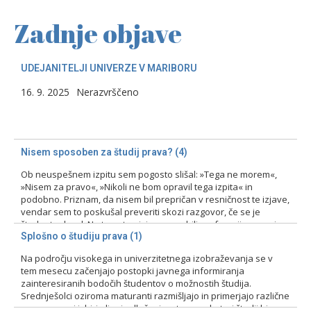
Zadnje objave
UDEJANITELJI UNIVERZE V MARIBORU
16. 9. 2025
Nerazvrščeno
Nisem sposoben za študij prava? (4)
Ob neuspešnem izpitu sem pogosto slišal: »Tega ne morem«,
»Nisem za pravo«, »Nikoli ne bom opravil tega izpita« in
podobno. Priznam, da nisem bil prepričan v resničnost te izjave,
vendar sem to poskušal preveriti skozi razgovor, če se je
študent odzval. Na tovrstne izjave smo bili profesorji pozorni
zlasti pri prvih izpitih, kajti ni bila…
Splošno o študiju prava (1)
Na področju visokega in univerzitetnega izobraževanja se v
15. 2. 2024
Nerazvrščeno
tem mesecu začenjajo postopki javnega informiranja
zainteresiranih bodočih študentov o možnostih študija.
Srednješolci oziroma maturanti razmišljajo in primerjajo različne
programe pri izbiri ali pri odločanju o tem, na kateri študij bi se