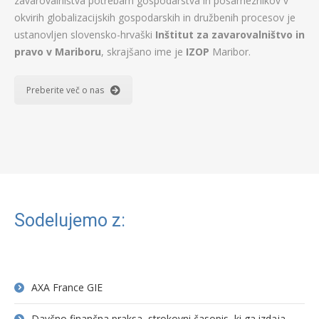
zavarovalništva potrebam gospodarstva in posameznikov v
okvirih globalizacijskih gospodarskih in družbenih procesov je
ustanovljen slovensko-hrvaški
Inštitut za zavarovalništvo in
pravo v Mariboru
, skrajšano ime je
IZOP
Maribor.
Preberite več o nas
Sodelujemo z:
AXA France GIE
Davčno finančna praksa, strokovni časopis, ki ga izdaja