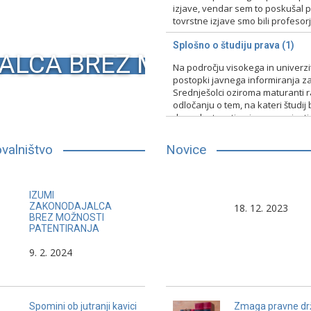
izjave, vendar sem to poskušal pr
tovrstne izjave smo bili profesorji 
15. 2. 2024
Nerazvrščeno
Splošno o študiju prava (1)
ALCA BREZ MOŽNOSTI PA
Na področju visokega in univerz
postopki javnega informiranja za
Srednješolci oziroma maturanti raz
odločanju o tem, na kateri študij 
druge lastnosti, primerno vpisati
13. 2. 2024
Nerazvrščeno
valništvo
Novice
Če ne bi bilo slabih ljudi, ne bi
Dokazovati, da imam pr
IZUMI
bilo dobrih pravnikov.
pomenilo priznati, da s
ZAKONODAJALCA
18. 12. 2023
BREZ MOŽNOSTI
tudi motim.
PATENTIRANJA
Charles Dickens
9. 2. 2024
Pierre-Aug
Caron de
Beaumarch
Spomini ob jutranji kavici
Zmaga pravne dr