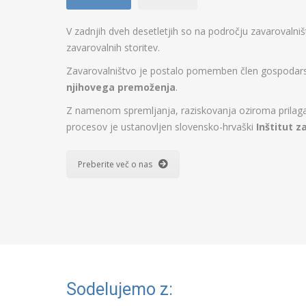
V zadnjih dveh desetletjih so na področju zavarovalni
zavarovalnih storitev.
Zavarovalništvo je postalo pomemben člen gospodarstv
njihovega premoženja
.
Z namenom spremljanja, raziskovanja oziroma prilagaj
procesov je ustanovljen slovensko-hrvaški
Inštitut z
Preberite več o nas
Sodelujemo z: