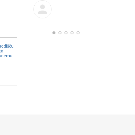
sodišču
ka
avnemu