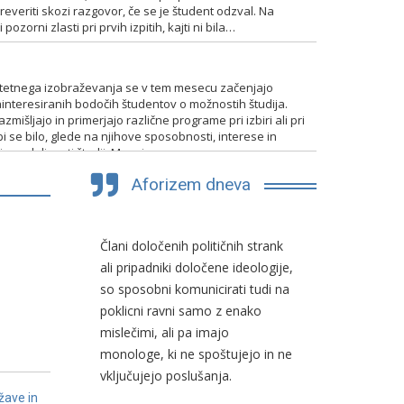
everiti skozi razgovor, če se je študent odzval. Na
pozorni zlasti pri prvih izpitih, kajti ni bila…
TENTIRANJA
itetnega izobraževanja se v tem mesecu začenjajo
interesiranih bodočih študentov o možnostih študija.
mišljajo in primerjajo različne programe pri izbiri ali pri
bi se bilo, glede na njihove sposobnosti, interese in
 in nadaljevati študij. Mnogim…
Aforizem dneva
av, bi
Člani določenih političnih strank
Slovenski p
e lahko
ali pripadniki določene ideologije,
sposoben, 
so sposobni komunicirati tudi na
in ploden d
poklicni ravni samo z enako
pravnimi si
ustin
mislečimi, ali pa imajo
idej, ki so i
monologe, ki ne spoštujejo in ne
ne pa viri 
ais
vključujejo poslušanja.
žave in