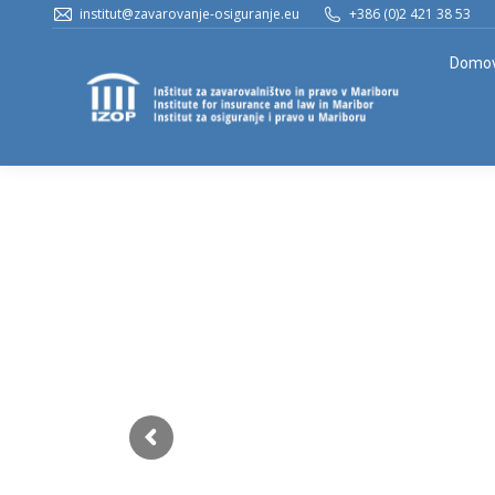
institut@zavarovanje-osiguranje.eu
+386 (0)2 421 38 53
Domo