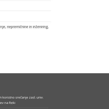
e, nepremičnine in inženiring,
in koristno srečanje zasl. univ.
ev na Reki