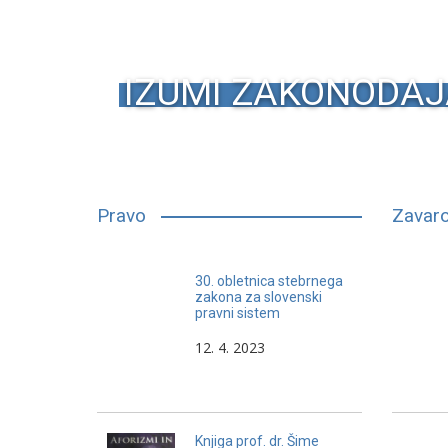
IZUMI ZAKONODAJ
Pravo
Zavaro
Pravniki pri svojem poklicnem
30. obletnica stebrnega
delu pozabljajo, da tudi pravniki
zakona za slovenski
pravni sistem
delajo vedno dvakrat napake.
12. 4. 2023
Knjiga prof. dr. Šime