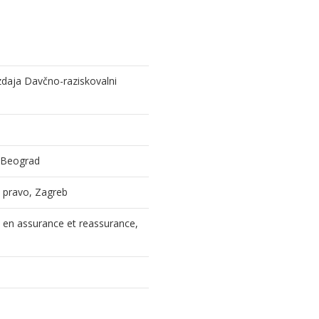
izdaja Davčno-raziskovalni
, Beograd
 i pravo, Zagreb
l en assurance et reassurance,