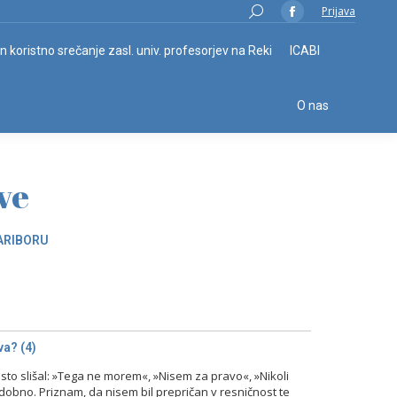
Search:
Prijava
Facebook
page
in koristno srečanje zasl. univ. profesorjev na Reki
ICABI
opens
in
O nas
new
window
ve
ARIBORU
a? (4)
o slišal: »Tega ne morem«, »Nisem za pravo«, »Nikoli
odobno. Priznam, da nisem bil prepričan v resničnost te