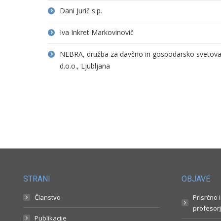
Dani Jurič s.p.
Iva Inkret Markovinovič
NEBRA, družba za davčno in gospodarsko svetovanj
d.o.o., Ljubljana
STRANI
OBJAVE
Članstvo
Prisrčno 
profesorj
Publikacije