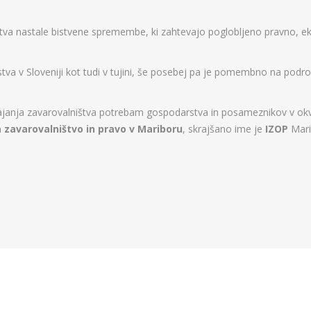
štva nastale bistvene spremembe, ki zahtevajo poglobljeno pravno, e
a v Sloveniji kot tudi v tujini, še posebej pa je pomembno na podr
anja zavarovalništva potrebam gospodarstva in posameznikov v okviri
a zavarovalništvo in pravo v Mariboru
, skrajšano ime je
IZOP
Mari