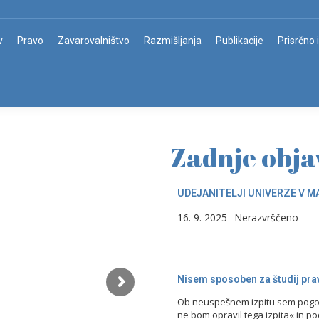
v
Pravo
Zavarovalništvo
Razmišljanja
Publikacije
Prisrčno 
Zadnje obja
UDEJANITELJI UNIVERZE V M
16. 9. 2025
Nerazvrščeno
Nisem sposoben za študij prav
Ob neuspešnem izpitu sem pogost
ne bom opravil tega izpita« in p