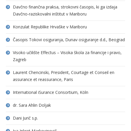
Davčno finančna praksa, strokovni časopis, ki ga izdaja
Davčno-raziskovalni inštitut v Mariboru
Konzulat Republike Hrvaške v Mariboru
Časopis Tokovi osiguranja, Dunav osiguranje d.d., Beograd
Visoko učilište Effectus – Visoka škola za financije i pravo,
Zagreb
Laurent Chencinski, President, Courtage et Conseil en
assurance et reassurance, Paris
International iSurance Consortium, Köln
dr. Sara Ahlin Doljak
Dani Jurič s.p.
Iva Inkret Markovinovič