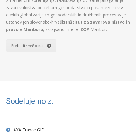
Z namenom spremljanja, raziskovanja oziroma prilagajanja
zavarovalništva potrebam gospodarstva in posameznikov v
okvirih globalizacijskih gospodarskih in družbenih procesov je
ustanovljen slovensko-hrvaški
Inštitut za zavarovalništvo in
pravo v Mariboru
, skrajšano ime je
IZOP
Maribor.
Preberite več o nas
Sodelujemo z:
AXA France GIE