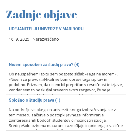
Zadnje objave
UDEJANITELJI UNIVERZE V MARIBORU
16. 9. 2025
Nerazvrščeno
Nisem sposoben za študij prava? (4)
Ob neuspešnem izpitu sem pogosto slišal: »Tega ne morem«,
»Nisem za pravo«, »Nikoli ne bom opravil tega izpita« in
podobno. Priznam, da nisem bil prepričan v resničnost te izjave,
vendar sem to poskušal preveriti skozi razgovor, če se je
študent odzval. Na tovrstne izjave smo bili profesorji pozorni
zlasti pri prvih izpitih, kajti ni bila…
Splošno o študiju prava (1)
Na področju visokega in univerzitetnega izobraževanja se v
15. 2. 2024
Nerazvrščeno
tem mesecu začenjajo postopki javnega informiranja
zainteresiranih bodočih študentov o možnostih študija.
Srednješolci oziroma maturanti razmišljajo in primerjajo različne
programe pri izbiri ali pri odločanju o tem, na kateri študij bi se