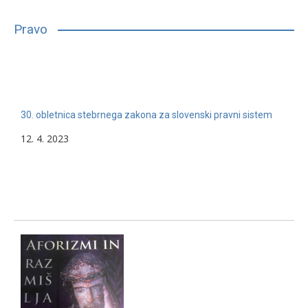
bilo, glede na njihove sposobnosti, interese in druge lastnosti,
primerno vpisati in nadaljevati študij. Mnogim…
Pravo
13. 2. 2024
Nerazvrščeno
30. obletnica stebrnega zakona za slovenski pravni sistem
12. 4. 2023