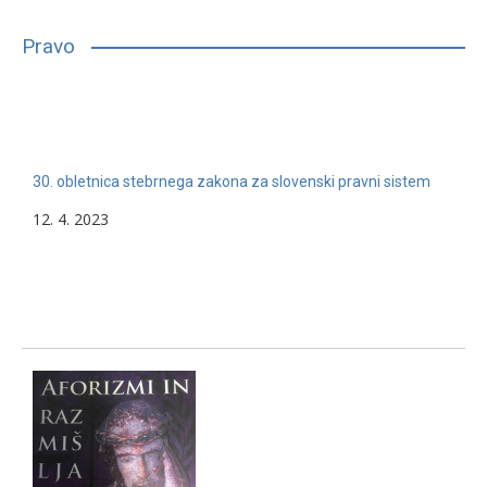
bilo, glede na njihove sposobnosti, interese in druge lastnosti,
primerno vpisati in nadaljevati študij. Mnogim…
Pravo
13. 2. 2024
Nerazvrščeno
30. obletnica stebrnega zakona za slovenski pravni sistem
12. 4. 2023