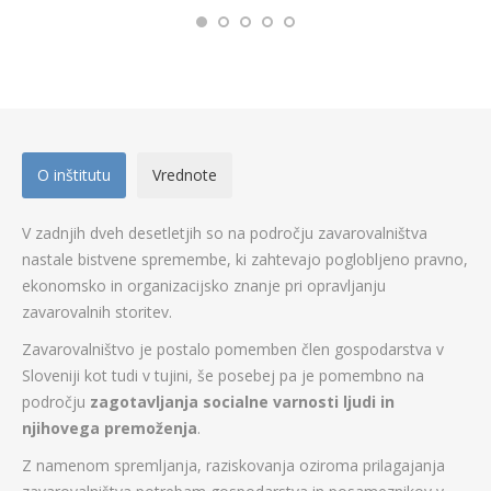
O inštitutu
Vrednote
V zadnjih dveh desetletjih so na področju zavarovalništva
nastale bistvene spremembe, ki zahtevajo poglobljeno pravno,
ekonomsko in organizacijsko znanje pri opravljanju
zavarovalnih storitev.
Zavarovalništvo je postalo pomemben člen gospodarstva v
Sloveniji kot tudi v tujini, še posebej pa je pomembno na
področju
zagotavljanja socialne varnosti ljudi in
njihovega premoženja
.
Z namenom spremljanja, raziskovanja oziroma prilagajanja