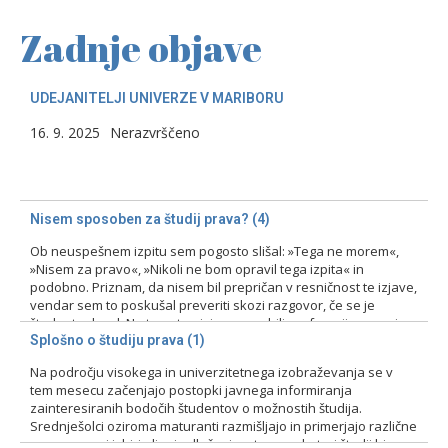
Zadnje objave
UDEJANITELJI UNIVERZE V MARIBORU
16. 9. 2025
Nerazvrščeno
Nisem sposoben za študij prava? (4)
Ob neuspešnem izpitu sem pogosto slišal: »Tega ne morem«,
»Nisem za pravo«, »Nikoli ne bom opravil tega izpita« in
podobno. Priznam, da nisem bil prepričan v resničnost te izjave,
vendar sem to poskušal preveriti skozi razgovor, če se je
študent odzval. Na tovrstne izjave smo bili profesorji pozorni
zlasti pri prvih izpitih, kajti ni bila…
Splošno o študiju prava (1)
Na področju visokega in univerzitetnega izobraževanja se v
15. 2. 2024
Nerazvrščeno
tem mesecu začenjajo postopki javnega informiranja
zainteresiranih bodočih študentov o možnostih študija.
Srednješolci oziroma maturanti razmišljajo in primerjajo različne
programe pri izbiri ali pri odločanju o tem, na kateri študij bi se