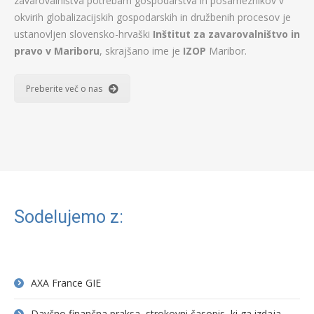
zavarovalništva potrebam gospodarstva in posameznikov v
okvirih globalizacijskih gospodarskih in družbenih procesov je
ustanovljen slovensko-hrvaški
Inštitut za zavarovalništvo in
pravo v Mariboru
, skrajšano ime je
IZOP
Maribor.
Preberite več o nas
Sodelujemo z:
AXA France GIE
Davčno finančna praksa, strokovni časopis, ki ga izdaja