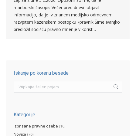
zapisa z dne 5.2.2020: Opozorili so me, da je
mariborski časopis Večer pred dnevi objavil
informacijo, da je v znanem medijsko odmevnem
razvpitem kazenskem postopku »pravnik Šime Ivanjko
predložil sodišču pravno mnenje v korist…
Iskanje po korenu besede
Search:
Kategorije
Izbrisane pravne osebe
(16)
Novice
(76)