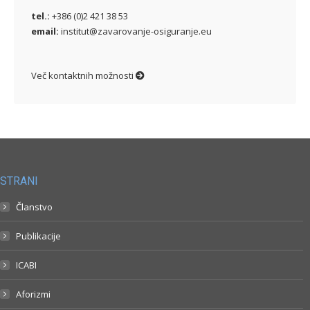
tel.:
+386 (0)2 421 38 53
email:
institut@zavarovanje-osiguranje.eu
Več kontaktnih možnosti
STRANI
Članstvo
Publikacije
ICABI
Aforizmi