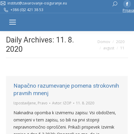
institut@zavarovanje-osiguranje.eu
Fa
Search:
+386 (0)2 421 38 53
Prijava
pa
op
in
n
Daily Archives:
11. 8.
You are here:
Domov
2020
w
2020
avgust
11
Napačno razumevanje pomena strokovnih
pravnih mnenj
Izpostavljene
,
Pravo
Avtor:
IZOP
11. 8. 2020
Naknadna opomba k izvirnemu zapisu: Vsi obdolženi,
omenjeni v tem zapisu, so bili na prvi stopnji
nepravnomočno oproščeni. Prikaži prispevek Izvirnik