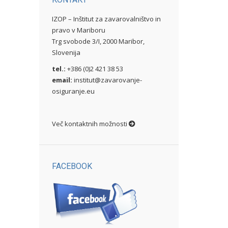
IZOP – Inštitut za zavarovalništvo in
pravo v Mariboru
Trg svobode 3/I, 2000 Maribor,
Slovenija
tel.:
+386 (0)2 421 38 53
email:
institut@zavarovanje-
osiguranje.eu
Več kontaktnih možnosti
FACEBOOK