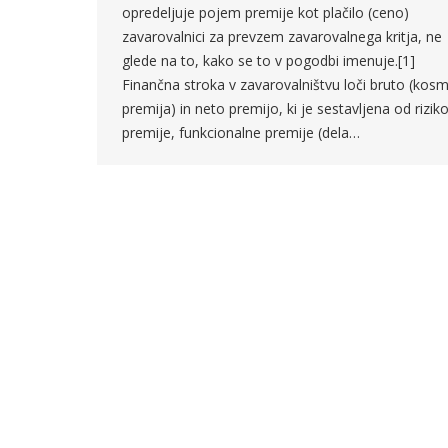
opredeljuje pojem premije kot plačilo (ceno)
zavarovalnici za prevzem zavarovalnega kritja, ne
glede na to, kako se to v pogodbi imenuje.[1]
Finančna stroka v zavarovalništvu loči bruto (kos
premija) in neto premijo, ki je sestavljena od rizik
premije, funkcionalne premije (dela…