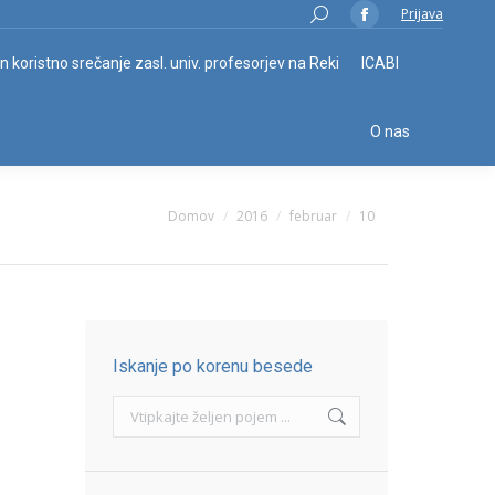
Search:
Prijava
Facebook
page
in koristno srečanje zasl. univ. profesorjev na Reki
ICABI
opens
in
O nas
new
window
You are here:
Domov
2016
februar
10
Iskanje po korenu besede
Search: