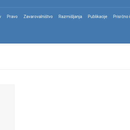
v
Pravo
Zavarovalništvo
Razmišljanja
Publikacije
Prisrčno 