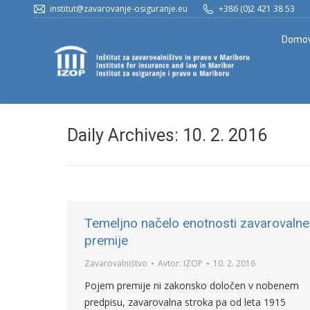
institut@zavarovanje-osiguranje.eu
+386 (0)2 421 38 53
Domo
Daily Archives:
10. 2. 2016
Temeljno načelo enotnosti zavarovalne
premije
Zavarovalništvo
Avtor:
IZOP
10. 2. 2016
Pojem premije ni zakonsko določen v nobenem
predpisu, zavarovalna stroka pa od leta 1915